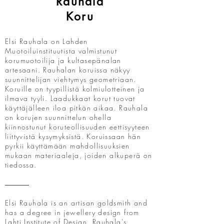
Rauhala
Koru
Elsi Rauhala on Lahden
Muotoiluinstituutista valmistunut
korumuotoilija ja kultasepänalan
artesaani. Rauhalan koruissa näkyy
suunnittelijan viehtymys geometriaan.
Koruille on tyypillistä kolmiulotteinen ja
ilmava tyyli. Laadukkaat korut tuovat
käyttäjälleen iloa pitkän aikaa. Rauhala
on korujen suunnittelun ohella
kiinnostunut koruteollisuuden eettisyyteen
liittyvistä kysymyksistä. Koruissaan hän
pyrkii käyttämään mahdollisuuksien
mukaan materiaaleja, joiden alkuperä on
tiedossa.
Elsi Rauhala is an artisan goldsmith and
has a degree in jewellery design from
Lahti Institute of Design. Rauhala's